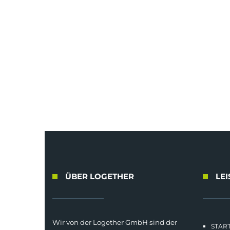
ÜBER LOGETHER
LE
Wir von der Logether GmbH sind der
START