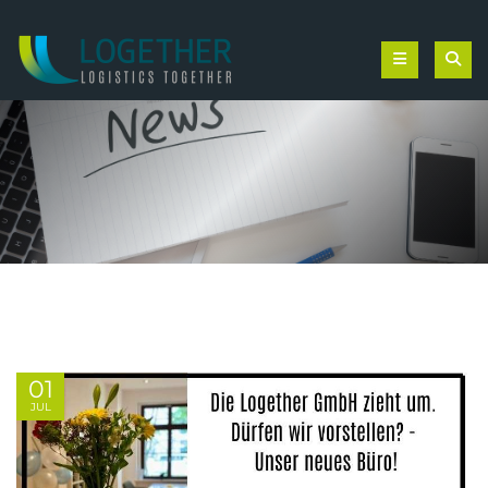
01
JUL