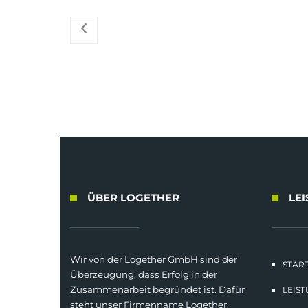
ÜBER LOGETHER
LE
Wir von der Logether GmbH sind der
START
Überzeugung, dass Erfolg in der
Zusammenarbeit begründet ist. Dafür
LEIS
steht unser Firmenname Logether.