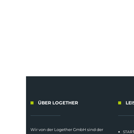
ÜBER LOGETHER
LE
Wir von der Logether GmbH sind der
START