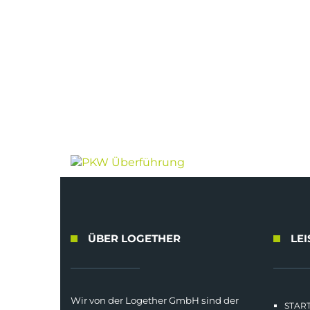
ÜBER LOGETHER
LE
Wir von der Logether GmbH sind der
START